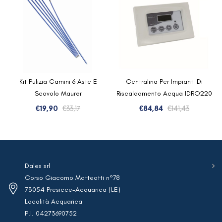
Kit Pulizia Camini 6 Aste E
Centralina Per Impianti Di
Scovolo Maurer
Riscaldamento Acqua IDRO220
Il
Il
Il
Il
€
19,90
€
33,17
€
84,84
€
141,43
prezzo
prezzo
prezzo
prezzo
originale
attuale
originale
attuale
era:
è:
era:
è:
€33,17.
€19,90.
€141,43.
€84,84.
Dales srl
Corso Giacomo Matteotti n°78
73054 Presicce-Acquarica (LE)
Località Acquarica
P.I. 04273690752