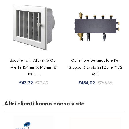
Bocchetta In Alluminio Con
Collettore Defangatore Per
Alette 154mm X 145mm Ø
Gruppo Rilancio 2+1 Zone 1″1/2
100mm
Mut
Il
Il
Il
Il
€
43,72
€
72,89
€
454,02
€
756,85
prezzo
prezzo
prezzo
prezzo
originale
attuale
original
attuale
Altri clienti hanno anche visto
era:
è:
era:
è:
€72,89.
€43,72.
€756,85.
€454,02