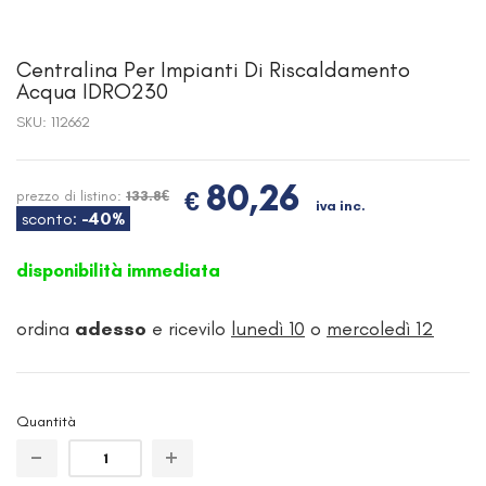
Centralina Per Impianti Di Riscaldamento
Acqua IDRO230
SKU:
112662
80,26
€
prezzo di listino:
133.8€
iva inc.
sconto:
-40%
disponibilità immediata
ordina
adesso
e ricevilo
lunedì 10
o
mercoledì 12
Quantità