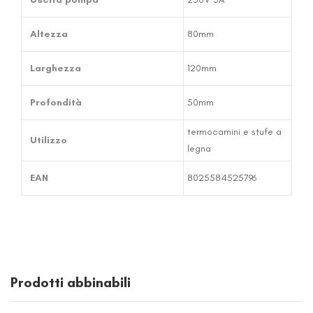
Altezza
80mm
Larghezza
120mm
Profondità
50mm
termocamini e stufe a
Utilizzo
legna
EAN
8025584525796
Prodotti abbinabili