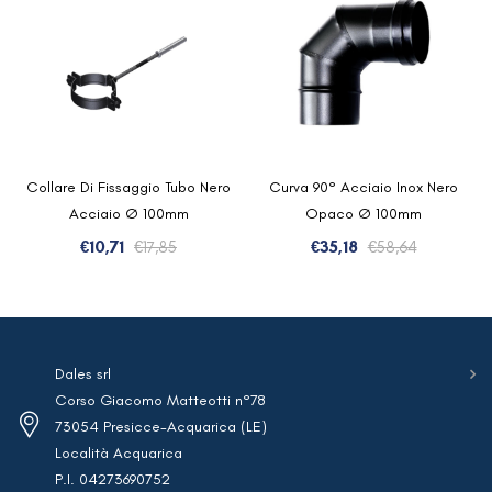
Collare Di Fissaggio Tubo Nero
Curva 90° Acciaio Inox Nero
Acciaio Ø 100mm
Opaco Ø 100mm
Il
Il
Il
Il
€
10,71
€
17,85
€
35,18
€
58,64
prezzo
prezzo
prezzo
prezzo
originale
attuale
originale
attuale
era:
è:
era:
è:
€17,85.
€10,71.
€58,64.
€35,18.
Dales srl
Corso Giacomo Matteotti n°78
73054 Presicce-Acquarica (LE)
Località Acquarica
P.I. 04273690752