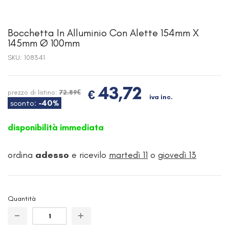
Bocchetta In Alluminio Con Alette 154mm X
145mm Ø 100mm
SKU:
108341
43,72
€
prezzo di listino:
72.89€
iva inc.
sconto:
-40%
disponibilità immediata
ordina
adesso
e ricevilo
martedì 11
o
giovedì 13
Quantità