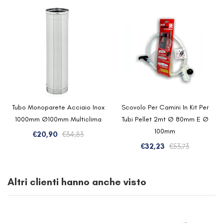
Tubo Monoparete Acciaio Inox
Scovolo Per Camini In Kit Per
1000mm Ø100mm Multiclima
Tubi Pellet 2mt Ø 80mm E Ø
100mm
Il
Il
€
20,90
€
34,83
prezzo
prezzo
Il
Il
€
32,23
€
53,73
originale
attuale
prezzo
prezzo
era:
è:
originale
attuale
Altri clienti hanno anche visto
€34,83.
€20,90.
era:
è:
€53,73.
€32,23.