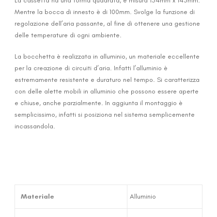
La cassetta ha una forma quadrata, e misura 154mm x 145mm.
Mentre la bocca di innesto è di 100mm. Svolge la funzione di
regolazione dell’aria passante, al fine di ottenere una gestione
delle temperature di ogni ambiente.
La bocchetta è realizzata in alluminio, un materiale eccellente
per la creazione di circuiti d’aria. Infatti l’alluminio è
estremamente resistente e duraturo nel tempo. Si caratterizza
con delle alette mobili in alluminio che possono essere aperte
e chiuse, anche parzialmente. In aggiunta il montaggio è
semplicissimo, infatti si posiziona nel sistema semplicemente
incassandola.
Materiale
Alluminio