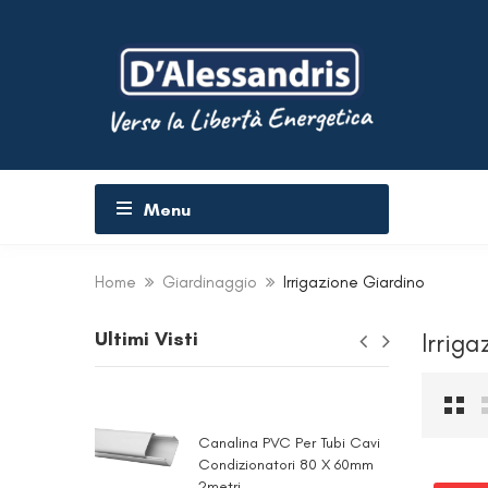
Menu
Home
Giardinaggio
Irrigazione Giardino
Ultimi Visti
Irrig
Canalina PVC Per Tubi Cavi
Condizionatori 80 X 60mm
2metri