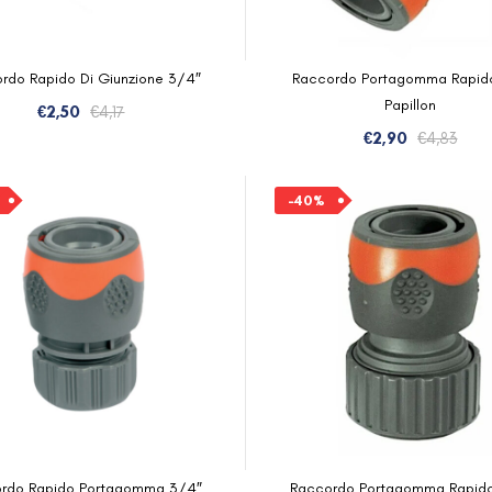
rdo Rapido Di Giunzione 3/4″
Raccordo Portagomma Rapido
Papillon
Il
Il
€
2,50
€
4,17
prezzo
prezzo
Il
Il
€
2,90
€
4,83
originale
attuale
pre
pre
era:
è:
orig
attu
-40%
€4,17.
€2,50.
era:
è:
€4,8
€2,9
rdo Rapido Portagomma 3/4″
Raccordo Portagomma Rapid