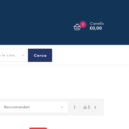
Carrello
0
€
0,00
Tutte le categorie
Cerca
1
di
3