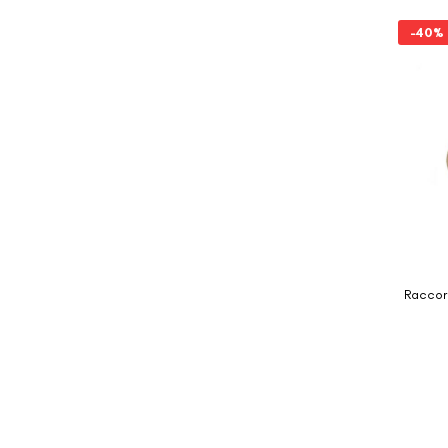
-40%
Raccor
-40%