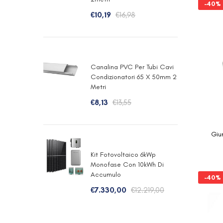
-40%
€
10,19
€
16,98
Canalina PVC Per Tubi Cavi
Condizionatori 65 X 50mm 2
Metri
€
8,13
€
13,55
Giu
Kit Fotovoltaico 6kWp
Monofase Con 10kWh Di
Accumulo
-40%
€
7.330,00
€
12.219,00