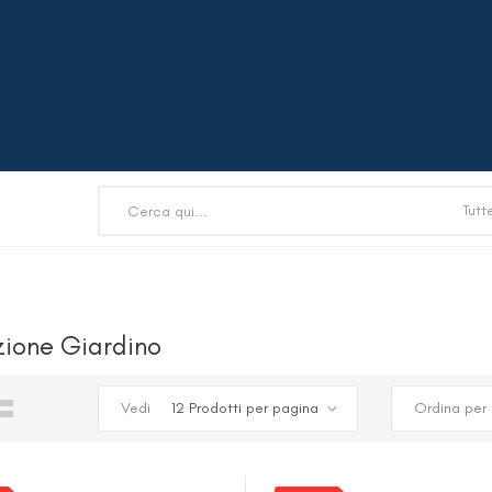
azione Giardino
Vedi
Ordina per
KIT VALVOLA 2 VIE WHISPER
X CFF