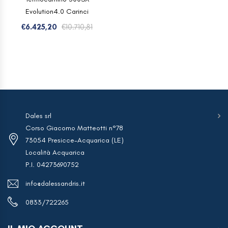
Evolution4.0 Carinci
Il
Il
€
6.425,20
€
10.710,81
prezzo
prezzo
originale
attuale
era:
è:
€10.710,81.
€6.425,20.
Dales srl
Corso Giacomo Matteotti n°78
73054 Presicce-Acquarica (LE)
Località Acquarica
P.I. 04273690752
info@dalessandris.it
0833/722265