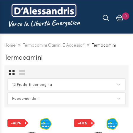
0
Home
Termocamini Camini E Accessori
Termocamini
Termocamini
KIT VALVOLA 2 VIE
WHISPER X CFF
€
69,66
€
116,12
Connettore Per Profili
-40%
-40%
Fotovoltaici SolarFish
H33 Fischer