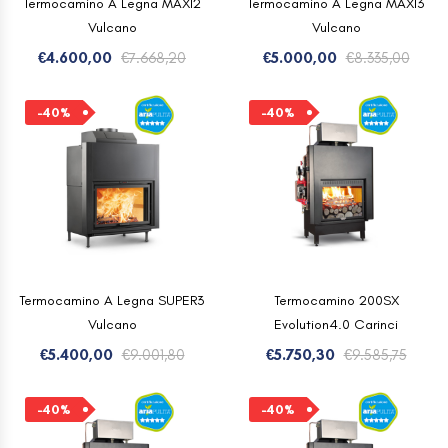
Termocamino A Legna MAXI2
Termocamino A Legna MAXI3
Vulcano
Vulcano
Il
Il
Il
Il
€
4.600,00
€
7.668,20
€
5.000,00
€
8.335,00
prezzo
prezzo
prez
prez
originale
attuale
origi
attu
-40%
-40%
era:
è:
era:
è:
€7.668,20.
€4.600,00.
€8.33
€5.00
Termocamino A Legna SUPER3
Termocamino 200SX
Vulcano
Evolution4.0 Carinci
Il
Il
Il
Il
€
5.400,00
€
9.001,80
€
5.750,30
€
9.585,75
prezzo
prezzo
prezz
prezz
originale
attuale
origi
attua
-40%
-40%
era:
è:
era:
è: