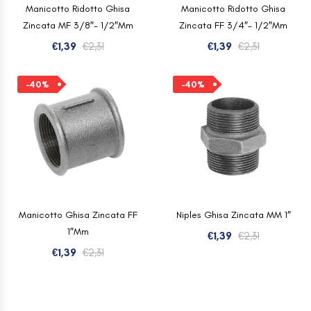
Manicotto Ridotto Ghisa
Manicotto Ridotto Ghisa
Zincata MF 3/8″- 1/2″mm
Zincata FF 3/4″- 1/2″mm
Il
Il
Il
Il
€
1,39
€
2,31
€
1,39
€
2,31
prezzo
prezzo
prezzo
prezzo
originale
attuale
originale
attuale
-40%
-40%
era:
è:
era:
è:
€2,31.
€1,39.
€2,31.
€1,39.
Manicotto Ghisa Zincata FF
Niples Ghisa Zincata MM 1″
1″mm
Il
Il
€
1,39
€
2,31
Il
Il
prezzo
prezzo
€
1,39
€
2,31
prezzo
prezzo
originale
attuale
originale
attuale
era:
è:
era:
è:
€2,31.
€1,39.