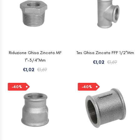
€1,69.
€1,02.
Riduzione Ghisa Zincata MF
Tes Ghisa Zincata FFF 1/2″mm
1″-3/4″mm
Il
Il
€
1,02
€
1,69
Il
Il
prezzo
prezzo
€
1,02
€
1,69
prezzo
prezzo
originale
attuale
originale
attuale
era:
è:
-40%
-40%
era:
è:
€1,69.
€1,02.
€1,69.
€1,02.