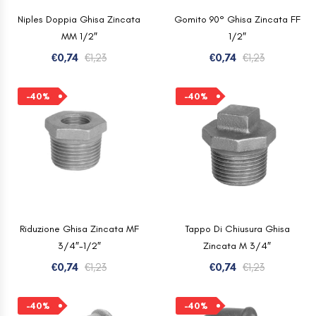
Niples Doppia Ghisa Zincata
Gomito 90° Ghisa Zincata FF
MM 1/2″
1/2″
Il
Il
Il
Il
€
0,74
€
1,23
€
0,74
€
1,23
prezzo
prezzo
prezzo
prezzo
originale
attuale
originale
attuale
-40%
-40%
era:
è:
era:
è:
€1,23.
€0,74.
€1,23.
€0,74.
Riduzione Ghisa Zincata MF
Tappo Di Chiusura Ghisa
3/4″-1/2″
Zincata M 3/4″
Il
Il
Il
Il
€
0,74
€
1,23
€
0,74
€
1,23
prezzo
prezzo
prezzo
prezzo
originale
attuale
originale
attuale
-40%
-40%