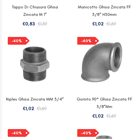
Tappo Di Chiusura Ghisa
Manicotto Ghisa Zincata FF
Zincata M 1″
3/8″ H30mm
Il
Il
Il
Il
€
0,83
€
1,39
€
1,02
€
1,69
prezzo
prezzo
prezzo
prezzo
originale
attuale
originale
attuale
-40%
-40%
era:
è:
era:
è:
€1,39.
€0,83.
€1,69.
€1,02.
Niples Ghisa Zincata MM 3/4″
Gomito 90° Ghisa Zincata FF
3/8″mm
Il
Il
€
1,02
€
1,69
prezzo
prezzo
Il
Il
€
1,02
€
1,69
originale
attuale
prezzo
prezzo
era:
è:
originale
attuale
-40%
-40%
€1,69.
€1,02.
era:
è: