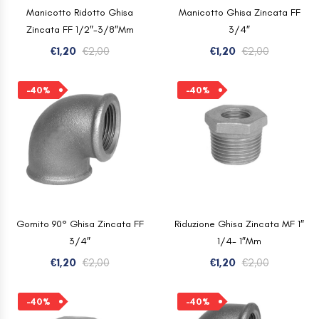
Manicotto Ridotto Ghisa
Manicotto Ghisa Zincata FF
Zincata FF 1/2″-3/8″mm
3/4″
Il
Il
Il
Il
€
1,20
€
2,00
€
1,20
€
2,00
prezzo
prezzo
prezzo
prezzo
originale
attuale
originale
attuale
-40%
-40%
era:
è:
era:
è:
€2,00.
€1,20.
€2,00.
€1,20.
Gomito 90° Ghisa Zincata FF
Riduzione Ghisa Zincata MF 1″
3/4″
1/4- 1″mm
Il
Il
Il
Il
€
1,20
€
2,00
€
1,20
€
2,00
prezzo
prezzo
prezzo
prezzo
originale
attuale
originale
attuale
-40%
-40%
era:
è:
era:
è: