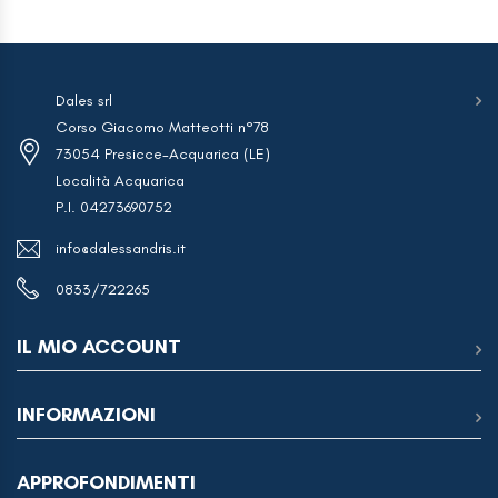
€2,31.
€1,39.
Dales srl
Corso Giacomo Matteotti n°78
73054 Presicce-Acquarica (LE)
Località Acquarica
P.I. 04273690752
info@dalessandris.it
0833/722265
IL MIO ACCOUNT
INFORMAZIONI
APPROFONDIMENTI