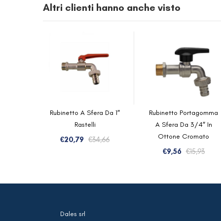
Altri clienti hanno anche visto
Rubinetto A Sfera Da 1″
Rubinetto Portagomma
Rastelli
A Sfera Da 3/4″ In
Ottone Cromato
Il
Il
€
20,79
€
34,66
prezzo
prezzo
Il
Il
€
9,56
€
15,93
originale
attuale
prez
prez
era:
è:
orig
attu
€34,66.
€20,79.
era:
è:
€15,9
€9,5
Dales srl