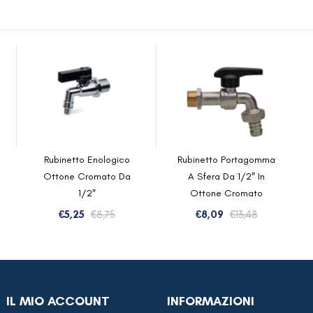
Rubinetto Enologico
Rubinetto Portagomma
Ottone Cromato Da
A Sfera Da 1/2″ In
1/2″
Ottone Cromato
Il
Il
Il
Il
€
5,25
€
8,75
€
8,09
€
13,48
zo
zo
prezzo
prezzo
prezzo
prezzo
inale
ale
originale
attuale
originale
attuale
era:
è:
era:
è:
3.
6.
€8,75.
€5,25.
€13,48.
€8,09.
IL MIO ACCOUNT
INFORMAZIONI