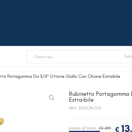
tto Portagomma Da 3/4″ Ottone Giallo Con Chiave Estraibile
Rubinetto Portagomma D
Estraibile
SKU:
2023/B-CLE
13
€
prezzo di listino:
22.58€