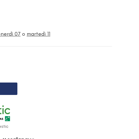
enerdì 07
o
martedì 11
stic