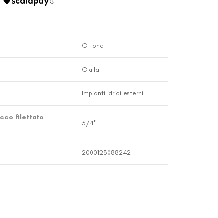
Ottone
Gialla
Impianti idrici esterni
cco filettato
3/4"
2000123088242