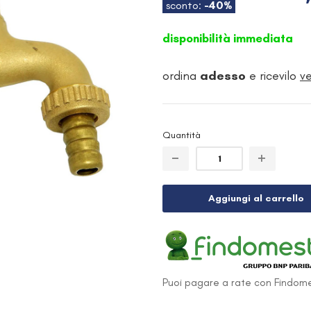
sconto:
-40%
disponibilità immediata
ordina
adesso
e ricevilo
v
Quantità
Aggiungi al carrello
Puoi pagare a rate con Findome