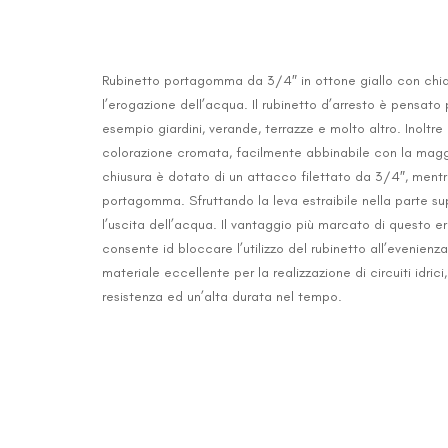
Rubinetto portagomma da 3/4″ in ottone giallo con chiave
l’erogazione dell’acqua. Il rubinetto d’arresto è pensato
esempio giardini, verande, terrazze e molto altro. Inoltre
colorazione cromata, facilmente abbinabile con la maggio
chiusura è dotato di un attacco filettato da 3/4″, mentr
portagomma. Sfruttando la leva estraibile nella parte sup
l’uscita dell’acqua. Il vantaggio più marcato di questo er
consente id bloccare l’utilizzo del rubinetto all’evenienza.
materiale eccellente per la realizzazione di circuiti idrici
resistenza ed un’alta durata nel tempo.