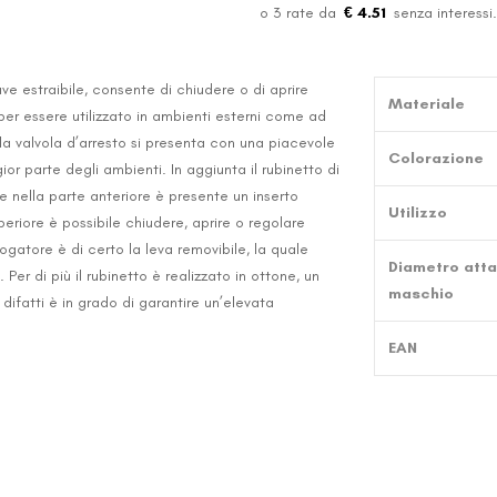
€ 4.51
 estraibile, consente di chiudere o di aprire
Materiale
 per essere utilizzato in ambienti esterni come ad
 la valvola d’arresto si presenta con una piacevole
Colorazione
r parte degli ambienti. In aggiunta il rubinetto di
e nella parte anteriore è presente un inserto
Utilizzo
eriore è possibile chiudere, aprire o regolare
ogatore è di certo la leva removibile, la quale
Diametro atta
 Per di più il rubinetto è realizzato in ottone, un
maschio
, difatti è in grado di garantire un’elevata
EAN