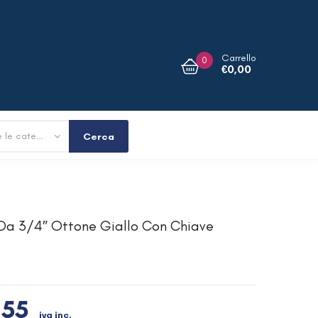
Carrello
0
€
0,00
Tutte le categorie
Cerca
a 3/4″ Ottone Giallo Con Chiave
,55
iva inc.