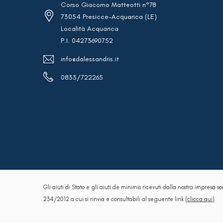
Corso Giacomo Matteotti n°78
73054 Presicce-Acquarica (LE)
Località Acquarica
P.I. 04273690752
info@dalessandris.it
0833/722265
Gli aiuti di Stato e gli aiuti de minimis ricevuti dalla nostra impresa so
234/2012 a cui si rinvia e consultabili al seguente link
(clicca qui)