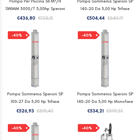
Pompa Per Piscina 36 M³/H
Pompa Sommersa Speroni SP
SWIMM 3000/T 3,00hp Speroni
140-20 Da 3,00 Hp Trifase
Il
Il
Il
Il
€
436,80
€
728,15
€
504,44
€
840,91
prezzo
prezzo
prezzo
prezzo
originale
attuale
origina
attual
-40%
-40%
era:
è:
era:
è:
€728,15.
€436,80.
€840,91
€504,44
Pompa Sommersa Speroni SP
Pompa Sommersa Speroni SP
100-27 Da 3,00 Hp Trifase
140-20 Da 3,00 Hp Monofase
Il
Il
Il
Il
€
526,93
€
878,40
€
534,21
€
890,53
prezzo
prezzo
prezzo
prezzo
originale
attuale
origina
attuale
-40%
-40%
era:
è:
era:
è: