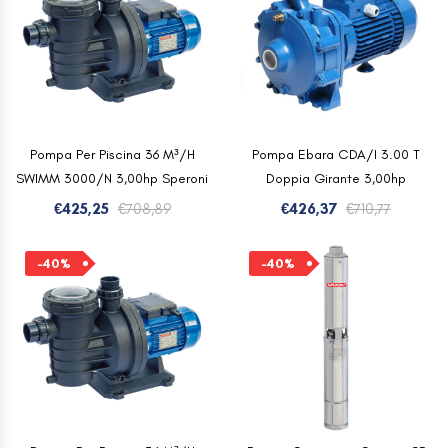
R290 C/solare Maxa
CALIDO-S 250 Litri
€
1.952,24
€
3.253,74
Pompa Per Piscina 36 M³/H
Pompa Ebara CDA/I 3.00 T
SWIMM 3000/N 3,00hp Speroni
Doppia Girante 3,00hp
Il
Il
Il
Il
€
425,25
€
708,89
€
426,37
€
710,77
prezzo
prezzo
prezzo
prezzo
originale
attuale
original
attuale
-40%
-40%
era:
è:
era:
è:
€708,89.
€425,25.
€710,77.
€426,37