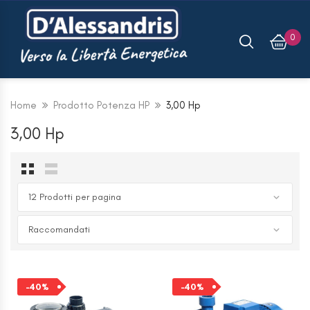
0
KIT VALVOLA 2 VIE
Home
Prodotto Potenza HP
3,00 Hp
WHISPER X CFF
3,00 Hp
€
69,66
€
116,12
Connettore Per Profili
Fotovoltaici SolarFish
H33 Fischer
€
9,37
€
15,62
-40%
-40%
Scaldacqua A PDC