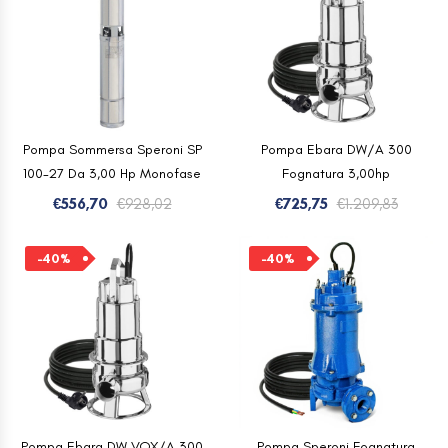
€878,40.
€526,93.
€890,53
€534,21.
Pompa Sommersa Speroni SP
Pompa Ebara DW/A 300
100-27 Da 3,00 Hp Monofase
Fognatura 3,00hp
Il
Il
Il
Il
€
556,70
€
928,02
€
725,75
€
1.209,83
prezzo
prezzo
prezzo
prezzo
originale
attuale
origina
attual
-40%
-40%
era:
è:
era:
è:
€928,02.
€556,70.
€1.209,
€725,75
Pompa Ebara DW VOX/A 300
Pompa Speroni Fognatura