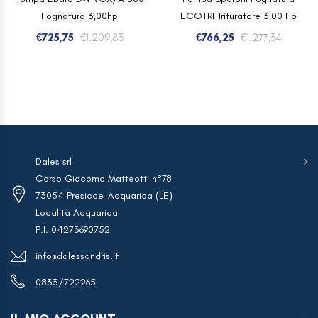
Fognatura 3,00hp
ECOTRI Trituratore 3,00 Hp
Il
Il
Il
Il
€
725,75
€
1.209,83
€
766,25
€
1.277,34
prezzo
prezzo
prezzo
prezzo
originale
attuale
origina
attual
era:
è:
era:
è:
€1.209,83.
€725,75.
€1.277,
€766,25
Dales srl
Corso Giacomo Matteotti n°78
73054 Presicce-Acquarica (LE)
Località Acquarica
P.I. 04273690752
info@dalessandris.it
0833/722265