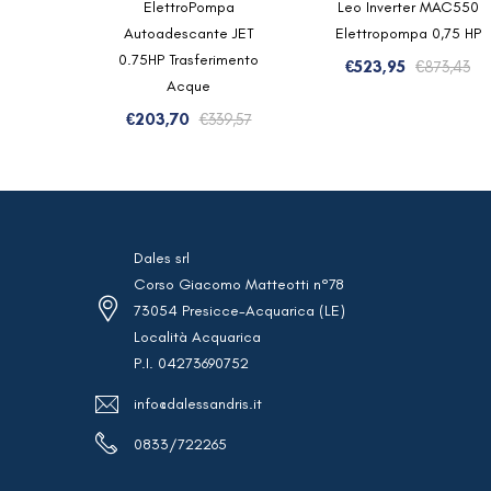
ElettroPompa
Leo Inverter MAC550
Autoadescante JET
Elettropompa 0,75 HP
0.75HP Trasferimento
Il
Il
€
523,95
€
873,43
Acque
pr
pr
Il
Il
or
at
€
203,70
€
339,57
prezzo
prezzo
er
è:
originale
attuale
€8
€5
era:
è:
€339,57.
€203,70.
Dales srl
Corso Giacomo Matteotti n°78
73054 Presicce-Acquarica (LE)
Località Acquarica
P.I. 04273690752
info@dalessandris.it
0833/722265