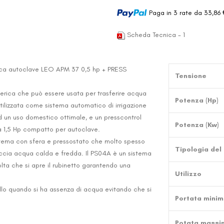
Paga in 3 rate da 33,86 
Scheda Tecnica - 1
ica autoclave LEO APM 37 0,5 hp + PRESS
Tensione
ferica che può essere usata per trasferire acqua
Potenza (Hp)
a, utilizzata come sistema automatico di irrigazione
d un uso domestico ottimale, e un presscontrol
Potenza (Kw)
a 1,5 Hp compatto per autoclave.
sistema con sfera e pressostato che molto spesso
Tipologia del 
occia acqua calda e fredda. Il PS04A è un sistema
lta che si apre il rubinetto garantendo una
Utilizzo
ollo quando si ha assenza di acqua evitando che si
Portata minim
Potata massi