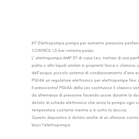
KIT Elettropompa pompa per aumento pressione perifer
CONTROL 1,5 bar cisterna pozzo.
L’ elettropompa AMP 37 di casa Leo, trattasi di una peri
pulita o altri liquidi similari in proprietà fisica o chimic
dell’acqua, piccolo sistema di condizionamento d’aria e
PS04A un regolatore elettronico per elettropompe fino 
Il presscontrol PS04A della Leo sostituisce il classico 
da alternanza di pressione facendo uscire durante la d
dotato di scheda elettronica che avvia la pompa ogni vo
temperatura costante mentre si è sotto la doccia.
Questo dispositivo è dotato anche di un ulteriore contr
bruci l’elettropompa.