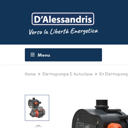
Menu
Home
Elettropompe E Autoclave
Kit Elettropom