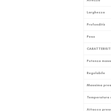
Altezza
Larghezza
Profondità
Peso
CARATTERIST
Potenza mass
Regolabile
Massima press
Temperatura 
Attacco press