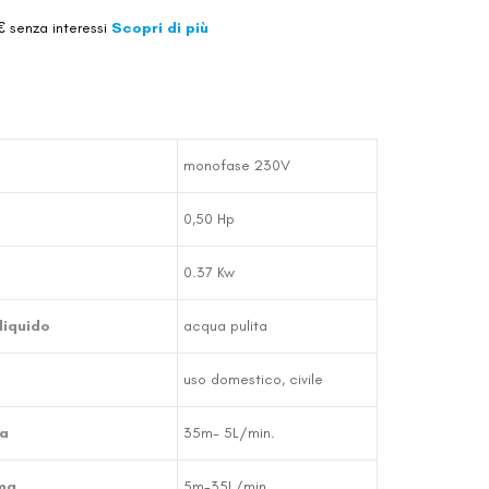
€ senza interessi
Scopri di più
monofase 230V
0,50 Hp
0.37 Kw
liquido
acqua pulita
uso domestico, civile
a
35m- 5L/min.
ma
5m-35L/min.