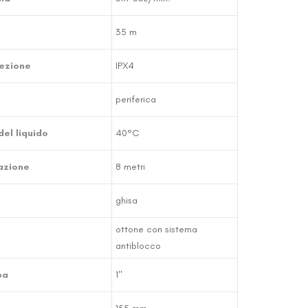
35 m
ezione
IPX4
periferica
el liquido
40°C
azione
8 metri
ghisa
ottone con sistema
antiblocco
pa
1"