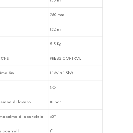
155 mm
260 mm
132 mm
5.5 Kg
ICHE
PRESS CONTROL
ima Kw
1.1kW a 1.5kW
NO
ione di lavoro
10 bar
massima di esercizio
60°
 controll
1”