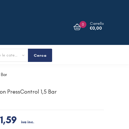
Carrello
0
€
0,00
Tutte le categorie
Cerca
 Bar
n PressControl 1,5 Bar
1,59
iva inc.