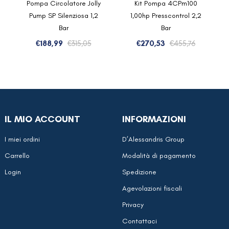
Pompa Circolatore Jolly
Kit Pompa 4CPm100
Pump SP Silenziosa 1,2
1,00hp Presscontrol 2,2
Bar
Bar
ezzo
ezzo
Il
Il
Il
Il
€
188,99
€
315,05
€
270,53
€
455,76
iginale
tuale
prezzo
prezzo
prezzo
prezzo
a:
originale
attuale
originale
attuale
73,43.
23,95.
era:
è:
era:
è:
€315,05.
€188,99.
€455,76.
€270,53.
IL MIO ACCOUNT
INFORMAZIONI
I miei ordini
D’Alessandris Group
Carrello
Modalità di pagamento
Login
Spedizione
Agevolazioni fiscali
Privacy
Contattaci