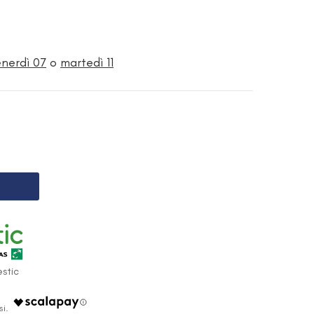
enerdì 07
o
martedì 11
stic