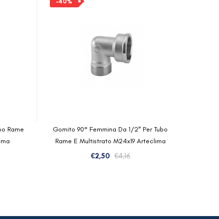
-40%
.
.
era:
è:
€3,80.
€2,28.
ubo Rame
Gomito 90° Femmina Da 1/2″ Per Tubo
lima
Rame E Multistrato M24x19 Arteclima
Il
Il
€
2,50
€
4,16
zo
zo
prezzo
prezzo
inale
ale
originale
attuale
era:
è:
.
0.
€4,16.
€2,50.