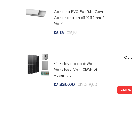
Canalina PVC Per Tubi Cavi
Condizionatori 65 X 50mm 2
Metri
€
8,13
€
13,55
Calo
Kit Fotovoltaico 6kWp
Monofase Con 10kWh Di
Accumulo
€
7.330,00
€
12.219,00
-40%