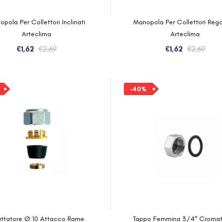
pola Per Collettori Inclinati
Manopola Per Collettori Regol
Arteclima
Arteclima
Il
Il
Il
Il
€
1,62
€
2,69
€
1,62
€
2,69
prezzo
prezzo
prez
prez
originale
attuale
orig
attu
era:
è:
era:
è:
-40%
€2,69.
€1,62.
€2,6
€1,62
ttatore Ø 10 Attacco Rame
Tappo Femmina 3/4″ Cromat