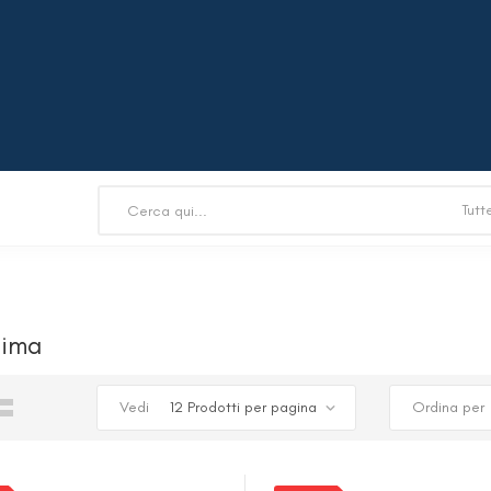
lima
Vedi
Ordina per