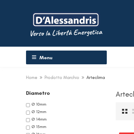
Menu
Home
Prodotto Marchio
Arteclima
Diametro
Artec
Ø 10mm
Ø 12mm
Ø 14mm
Ø 15mm