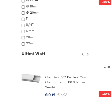
Ø 16mm
-40%
Ø 18mm
Ø 20mm
1"
3/4"
17mm
20mm
22mm
Ultimi Visti
O-Ri
Canalina PVC Per Tubi Cavi
Condizionatori 80 X 60mm
2metri
-40%
€
10,19
€
16,98