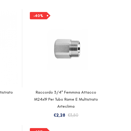
zo
zo
originale
attuale
inale
ale
era:
è:
-40%
€3,47.
€2,08.
3.
0.
istrato
Raccordo 3/4″ Femmina Attacco
M24x19 Per Tubo Rame E Multistrato
Arteclima
zo
zo
Il
Il
€
2,28
€
3,80
inale
ale
prezzo
prezzo
originale
attuale