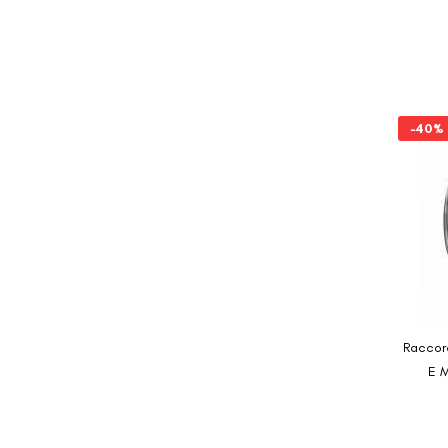
-40%
Raccor
E M