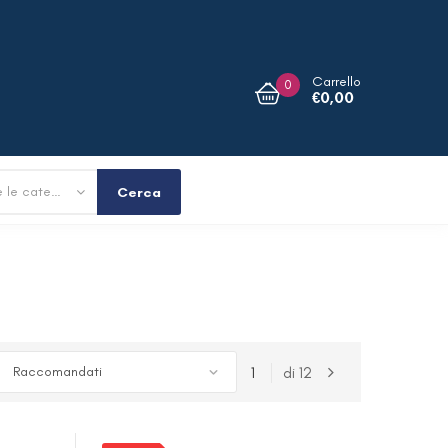
Carrello
0
€
0,00
Tutte le categorie
Cerca
1
di
12