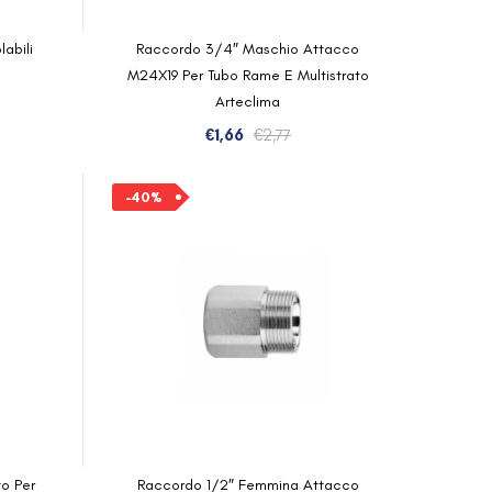
abili
Raccordo 3/4″ Maschio Attacco
M24X19 Per Tubo Rame E Multistrato
Arteclima
zo
zo
Il
Il
€
1,66
€
2,77
inale
ale
prezzo
prezzo
originale
attuale
-40%
9.
.
era:
è:
€2,77.
€1,66.
o Per
Raccordo 1/2″ Femmina Attacco