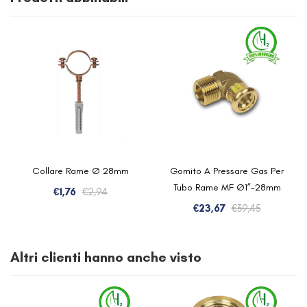
Collare Rame Ø 28mm
Gomito A Pressare Gas Per
Tubo Rame MF Ø1”-28mm
Il
Il
€
1,76
€
2,94
prezzo
prezzo
Il
Il
€
23,67
€
39,45
originale
attuale
prezzo
prezzo
era:
è:
originale
attuale
Altri clienti hanno anche visto
€2,94.
€1,76.
era:
è:
€39,45.
€23,67.