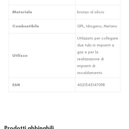
Materiale
bronzo al silicio
Combustibile
GPL
,
Idrogeno
,
Metano
Utilizzato per collegare
due tubi in impianti a
gas e per la
Utilizzo
realizzazione di
impianti di
riscaldamento
EAN
4021343147098
Prodotti abbinabili