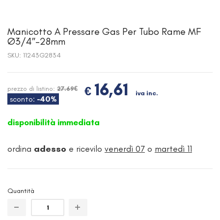
Manicotto A Pressare Gas Per Tubo Rame MF
Ø3/4″-28mm
SKU:
11243G2834
16,61
€
prezzo di listino:
27.69€
iva inc.
sconto:
-40%
disponibilità immediata
ordina
adesso
e ricevilo
venerdì 07
o
martedì 11
Quantità