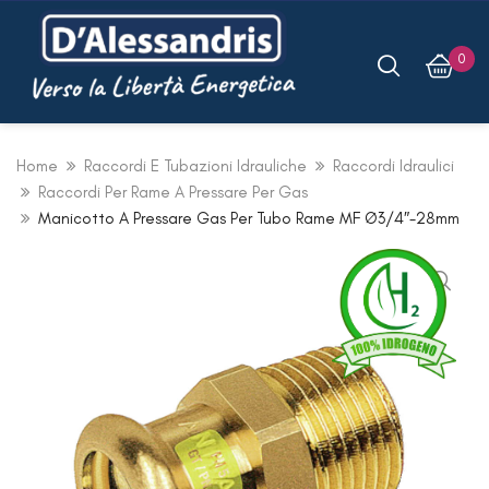
0
Home
Raccordi E Tubazioni Idrauliche
Raccordi Idraulici
Raccordi Per Rame A Pressare Per Gas
Manicotto A Pressare Gas Per Tubo Rame MF Ø3/4″-28mm