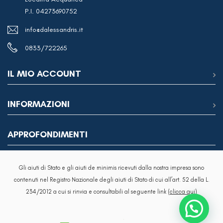
P.I. 04273690752
info@dalessandris.it
0833/722265
IL MIO ACCOUNT
INFORMAZIONI
APPROFONDIMENTI
Gli aiuti di Stato e gli aiuti de minimis ricevuti dalla nostra impresa sono
contenuti nel Registro Nazionale degli aiuti di Stato di cui all’art. 52 della L.
234/2012 a cui si rinvia e consultabili al seguente link
(clicca qui)