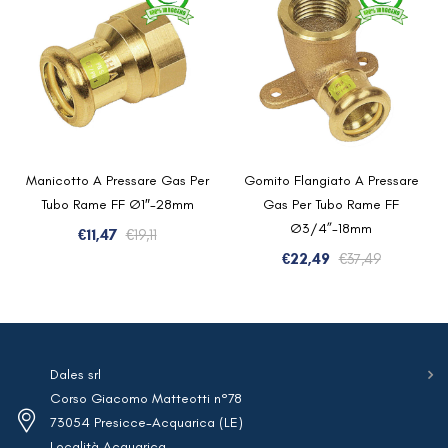
Manicotto A Pressare Gas Per
Gomito Flangiato A Pressare
Tubo Rame FF Ø1″-28mm
Gas Per Tubo Rame FF
Ø3/4”-18mm
Il
Il
€
11,47
€
19,11
prezzo
prezzo
Il
Il
€
22,49
€
37,49
originale
attuale
prezzo
prezzo
era:
è:
originale
attuale
€19,11.
€11,47.
era:
è:
€37,49.
€22,49.
Dales srl
Corso Giacomo Matteotti n°78
73054 Presicce-Acquarica (LE)
Località Acquarica