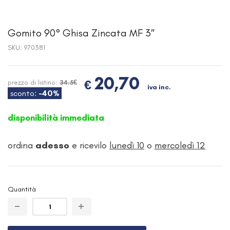
Gomito 90° Ghisa Zincata MF 3″
SKU:
970381
20,70
€
prezzo di listino:
34.5€
iva inc.
sconto:
-40%
disponibilità immediata
ordina
adesso
e ricevilo
lunedì 10
o
mercoledì 12
Quantità