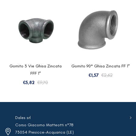
Gomito 3 Vie Ghisa Zincata
Gomito 90° Ghisa Zincata FF 1″
FFF 1″
Il
Il
€
1,57
€
2,62
Il
Il
prezzo
prezzo
€
5,82
€
9,70
prezzo
prezzo
originale
attuale
originale
attuale
era:
è:
era:
è:
€2,62.
€1,57.
€9,70.
€5,82.
Dales srl
Corso Giacomo Matteotti n°78
73054 Presicce-Acquarica (LE)