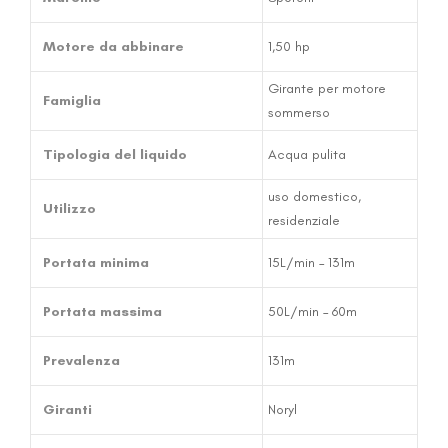
Motore da abbinare
1,50 hp
Girante per motore
Famiglia
sommerso
Tipologia del liquido
Acqua pulita
uso domestico,
Utilizzo
residenziale
Portata minima
15L/min – 131m
Portata massima
50L/min – 60m
Prevalenza
131m
Giranti
Noryl