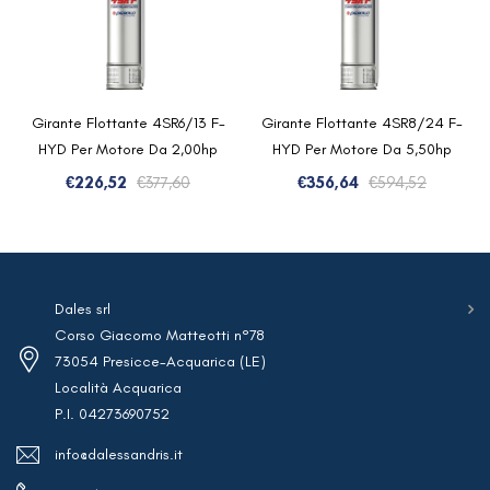
Girante Flottante 4SR6/13 F-
Girante Flottante 4SR8/24 F-
HYD Per Motore Da 2,00hp
HYD Per Motore Da 5,50hp
Il
Il
Il
Il
€
226,52
€
377,60
€
356,64
€
594,52
prezzo
prezzo
prezzo
prezzo
originale
attuale
original
attuale
era:
è:
era:
è:
€377,60.
€226,52.
€594,52.
€356,64
Dales srl
Corso Giacomo Matteotti n°78
73054 Presicce-Acquarica (LE)
Località Acquarica
P.I. 04273690752
info@dalessandris.it