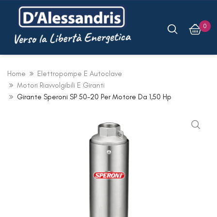
0
Home
Elettropompe E Autoclave
Motori Riavvolgibili E Giranti
Girante Speroni SP 50-20 Per Motore Da 1,50 Hp