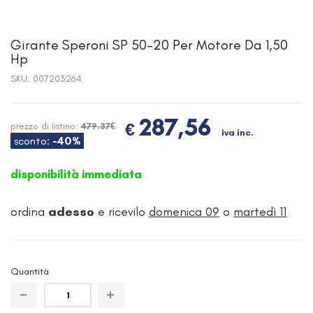
Girante Speroni SP 50-20 Per Motore Da 1,50
Hp
SKU:
007203264
287,56
€
prezzo di listino:
479.37€
iva inc.
sconto:
-40%
disponibilità immediata
ordina
adesso
e ricevilo
domenica 09
o
martedì 11
Quantità