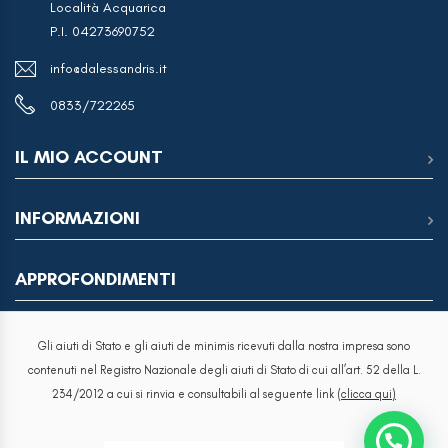
Località Acquarica
P.I. 04273690752
info@dalessandris.it
0833/722265
IL MIO ACCOUNT
INFORMAZIONI
APPROFONDIMENTI
Gli aiuti di Stato e gli aiuti de minimis ricevuti dalla nostra impresa sono
contenuti nel Registro Nazionale degli aiuti di Stato di cui all’art. 52 della L.
234/2012 a cui si rinvia e consultabili al seguente link
(clicca qui)