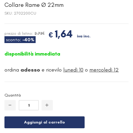
Collare Rame Ø 22mm
SKU:
2702200CU
1,64
€
prezzo di listino:
2.73€
iva inc.
sconto:
-40%
disponibilità immediata
ordina
adesso
e ricevilo
lunedì 10
o
mercoledì 12
Quantità
Aggiungi al carrello