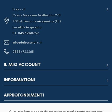
€4,15.
€2,49.
€99,98.
€59,98.
Dales srl
Corso Giacomo Matteotti n°78
73054 Presicce-Acquarica (LE)
Località Acquarica
P.I. 04273690752
info@dalessandris.it
0833/722265
IL MIO ACCOUNT
INFORMAZIONI
APPROFONDIMENTI
Gli aiuti di Stato e gli aiuti de minimis ricevuti dalla nostra impresa sono