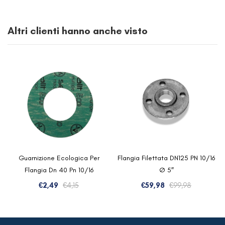
Altri clienti hanno anche visto
Guarnizione Ecologica Per
Flangia Filettata DN125 PN 10/16
Flangia Dn 40 Pn 10/16
Ø 5″
Il
Il
Il
Il
€
2,49
€
4,15
€
59,98
€
99,98
prezzo
prezzo
prezzo
prezzo
originale
attuale
originale
attuale
era:
è:
era:
è: