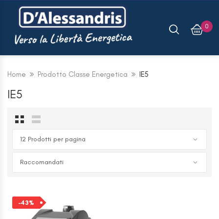
0
KIT VALVOLA 2 VIE
Home
Prodotto Classe Energetica
IE5
WHISPER X CFF
IE5
€
69,66
€
116,12
Connettore Per Profili
Fotovoltaici SolarFish
H33 Fischer
€
9,37
€
15,62
-43%
Scaldacqua A PDC