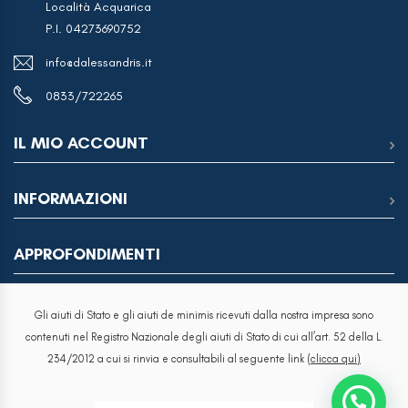
Località Acquarica
P.I. 04273690752
info@dalessandris.it
0833/722265
IL MIO ACCOUNT
INFORMAZIONI
APPROFONDIMENTI
Gli aiuti di Stato e gli aiuti de minimis ricevuti dalla nostra impresa sono
contenuti nel Registro Nazionale degli aiuti di Stato di cui all’art. 52 della L.
234/2012 a cui si rinvia e consultabili al seguente link
(clicca qui)