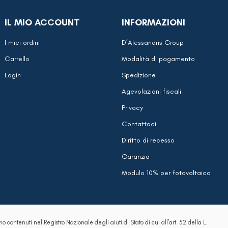
8.
5.
€1,69.
€1,02.
€6,62.
€3,97.
IL MIO ACCOUNT
INFORMAZIONI
I miei ordini
D’Alessandris Group
Carrello
Modalità di pagamento
Login
Spedizione
Agevolazioni fiscali
Privacy
Contattaci
Diritto di recesso
Garanzia
Modulo 10% per fotovoltaico
no contenuti nel Registro Nazionale degli aiuti di Stato di cui all’art. 52 della L.