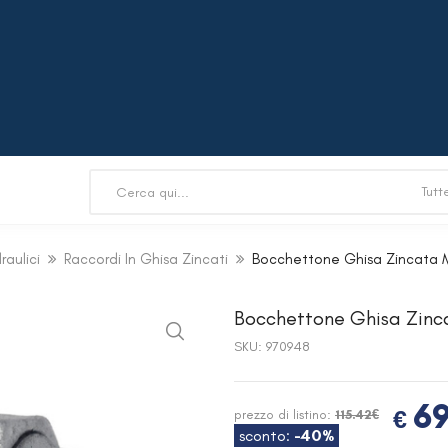
raulici
Raccordi In Ghisa Zincati
Bocchettone Ghisa Zincata M
Bocchettone Ghisa Zinc
SKU:
970948
69
€
prezzo di listino:
115.42€
sconto:
-40%