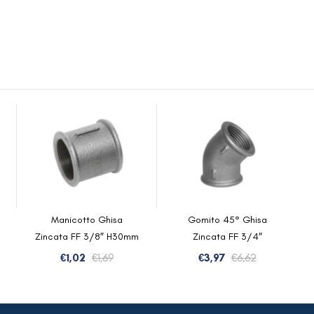
Manicotto Ghisa
Gomito 45° Ghisa
Zincata FF 3/8″ H30mm
Zincata FF 3/4″
Il
Il
Il
Il
€
1,02
€
1,69
€
3,97
€
6,62
zo
zo
prezzo
prezzo
prezzo
prezzo
inale
ale
originale
attuale
originale
attuale
era:
è:
era:
è: