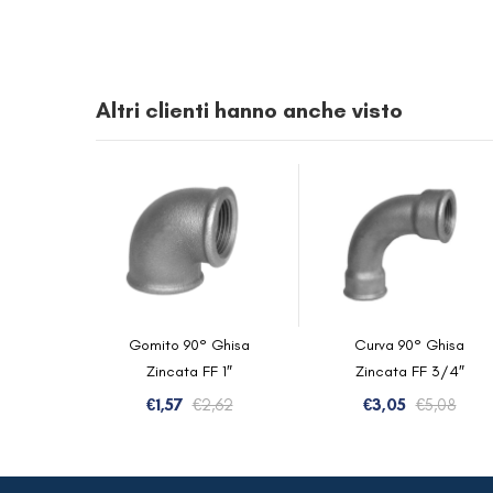
Altri clienti hanno anche visto
Gomito 90° Ghisa
Curva 90° Ghisa
Zincata FF 1″
Zincata FF 3/4″
Il
Il
Il
Il
€
1,57
€
2,62
€
3,05
€
5,08
prezzo
prezzo
prez
prez
originale
attuale
orig
attu
era:
è:
era:
è: