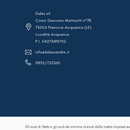
€2,62.
€1,57.
€5,0
€3,0
Dales srl
Corso Giacomo Matteotti n°78
73054 Presicce-Acquarica (LE)
Località Acquarica
P.I. 04273690752
info@dalessandris.it
0833/722265
Gli aiuti di Stato e gli aiuti de minimis ricevuti dalla nostra impresa so