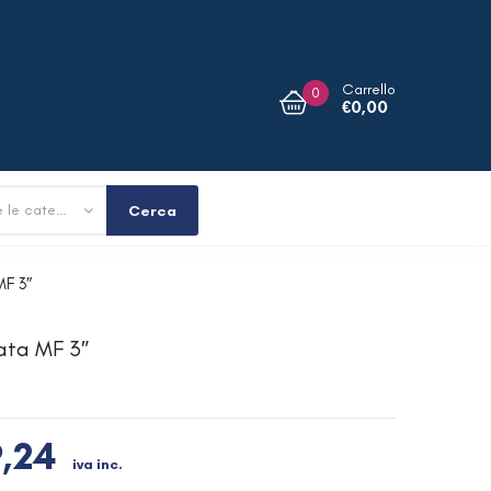
Carrello
0
€
0,00
Tutte le categorie
Cerca
F 3″
ata MF 3″
,24
iva inc.