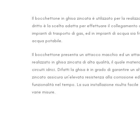
Il bocchettone in ghisa zincata è utilizzato per la realizza
dritto è la scelta adatta per effettuare il collegamento 
impianti di trasporto di gas, ed in impianti di acqua sia 
acqua potabile.
Il bocchettone presenta un attacco maschio ed un attac
realizzato in ghisa zincata di alta qualità, il quale mater
circuiti idrici. Difatti la ghisa è in grado di garantire un
zincato assicura un’elevata resistenza alla corrosione ed 
funzionalità nel tempo. La sua installazione risulta facile
varie misure.