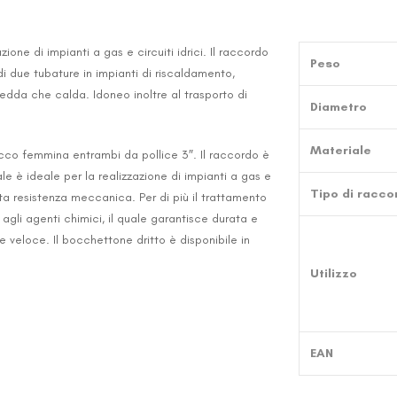
zione di impianti a gas e circuiti idrici. Il raccordo
Peso
di due tubature in impianti di riscaldamento,
fredda che calda. Idoneo inoltre al trasporto di
Diametro
Materiale
co femmina entrambi da pollice 3″. Il raccordo è
iale è ideale per la realizzazione di impianti a gas e
Tipo di racco
 alta resistenza meccanica. Per di più il trattamento
agli agenti chimici, il quale garantisce durata e
 e veloce. Il bocchettone dritto è disponibile in
Utilizzo
EAN