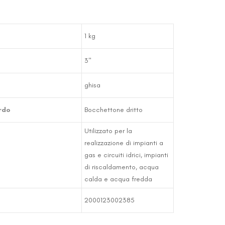
1 kg
3"
ghisa
rdo
Bocchettone dritto
Utilizzato per la
realizzazione di impianti a
gas e circuiti idrici, impianti
di riscaldamento, acqua
calda e acqua fredda
2000123002385